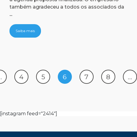
também agradeceu a todos os associados da
Notícias
...
Saiba mais
…
4
5
6
7
8
…
[instagram feed="2414"]