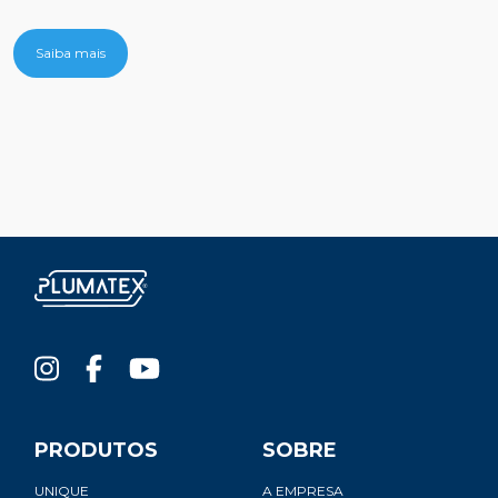
Era
c
Unique
Saiba mais
PRODUTOS
SOBRE
UNIQUE
A EMPRESA