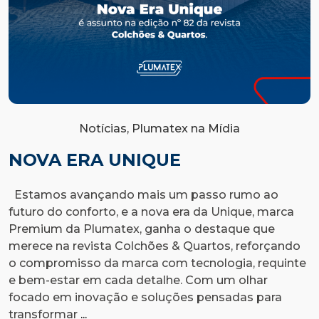
Notícias, Plumatex na Mídia
NOVA ERA UNIQUE
Estamos avançando mais um passo rumo ao
futuro do conforto, e a nova era da Unique, marca
E
Premium da Plumatex, ganha o destaque que
n
merece na revista Colchões & Quartos, reforçando
n
o compromisso da marca com tecnologia, requinte
c
e bem-estar em cada detalhe. Com um olhar
n
focado em inovação e soluções pensadas para
o
Nova
transformar
...
a