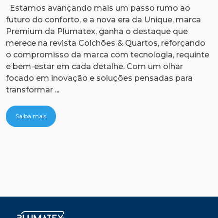
Estamos avançando mais um passo rumo ao
futuro do conforto, e a nova era da Unique, marca
E
Premium da Plumatex, ganha o destaque que
n
merece na revista Colchões & Quartos, reforçando
n
o compromisso da marca com tecnologia, requinte
c
e bem-estar em cada detalhe. Com um olhar
n
focado em inovação e soluções pensadas para
o
Nova
transformar
...
a
Era
c
Unique
Saiba mais