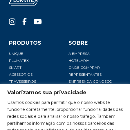
PRODUTOS
SOBRE
UNIQUE
A EMPRESA
PLUMATEX
HOTELARIA
SMART
ONDE COMPRAR
ACESSÓRIOS
REPRESENTANTES
TRAVESSEIROS
EMPREENDA CONOSCO
NOTÍCIAS
Valorizamos sua privacidade
SAC
Usamos cookies para permitir que o nosso website
CONTATO
funcione corretamente, proporcionar funcionalidades das
TRABALHE CONOSCO
redes sociais e para analisar o nosso tráfego. Também
POLÍTICA DE PRIVACIDADE
partilhamos informação com os nossos parceiros das