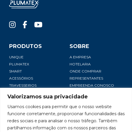
PRODUTOS
SOBRE
UNIQUE
A EMPRESA
PLUMATEX
HOTELARIA
SMART
ONDE COMPRAR
ACESSÓRIOS
REPRESENTANTES
TRAVESSEIROS
EMPREENDA CONOSCO
NOTÍCIAS
Valorizamos sua privacidade
SAC
Usamos cookies para permitir que o nosso website
CONTATO
funcione corretamente, proporcionar funcionalidades das
TRABALHE CONOSCO
redes sociais e para analisar o nosso tráfego. Também
POLÍTICA DE PRIVACIDADE
partilhamos informação com os nossos parceiros das