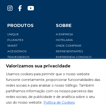
PRODUTOS
SOBRE
UNIQUE
A EMPRESA
PLUMATEX
HOTELARIA
SMART
ONDE COMPRAR
ACESSÓRIOS
REPRESENTANTES
TRAVESSEIROS
EMPREENDA CONOSCO
NOTÍCIAS
Valorizamos sua privacidade
SAC
Usamos cookies para permitir que o nosso website
CONTATO
funcione corretamente, proporcionar funcionalidades das
TRABALHE CONOSCO
redes sociais e para analisar o nosso tráfego. Também
POLÍTICA DE PRIVACIDADE
partilhamos informação com os nossos parceiros das
redes sociais, de publicidade e de analítica sobre o seu
uso do nosso website.
Política de Cookies