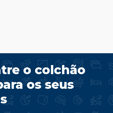
tre o colchão
para os seus
s