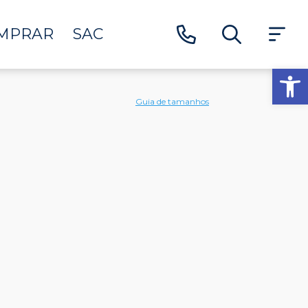
MPRAR
SAC
Ab
Guia de tamanhos