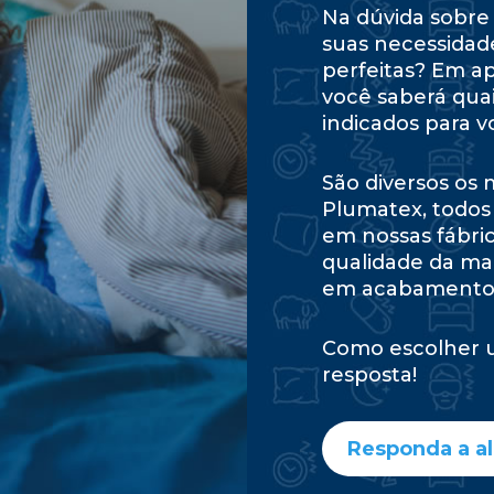
Na dúvida sobre 
suas necessidad
perfeitas? Em a
você saberá qua
indicados para v
São diversos os
Plumatex, todos
em nossas fábri
qualidade da ma
em acabamentos
Como escolher 
resposta!
Responda a a