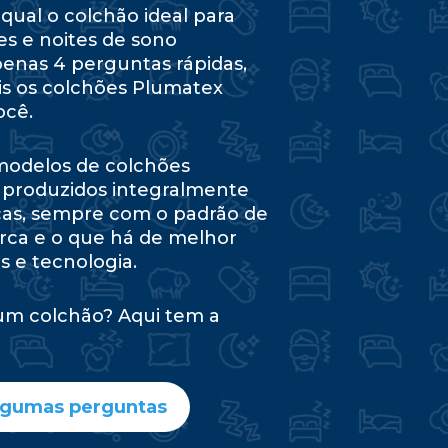
qual o colchão ideal para
es e noites de sono
penas 4 perguntas rápidas,
is os colchões Plumatex
ocê.
 modelos de colchões
 produzidos integralmente
cas, sempre com o padrão de
rca e o que há de melhor
 e tecnologia.
um colchão? Aqui tem a
lgumas perguntas