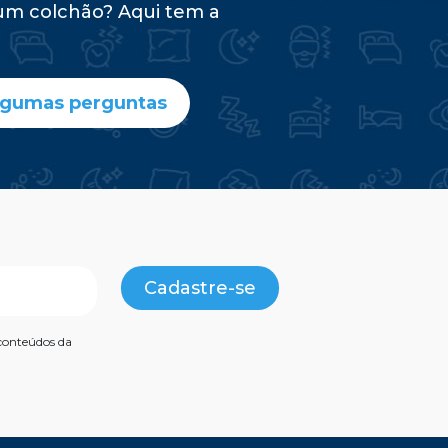
um colchão? Aqui tem a
lgumas perguntas
Cadastre-se
conteúdos da