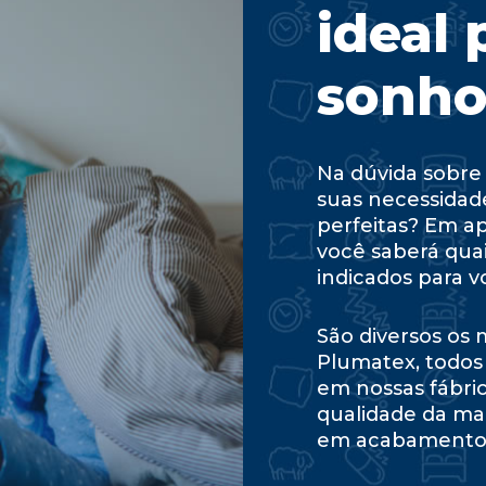
ideal 
sonho
Na dúvida sobre 
suas necessidad
perfeitas? Em a
você saberá qua
indicados para v
São diversos os
Plumatex, todos
em nossas fábri
qualidade da ma
em acabamentos