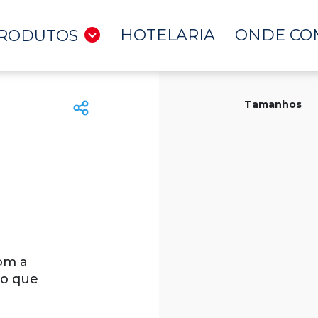
HOTELARIA
ONDE CO
RODUTOS
Tamanhos
om a
ão que