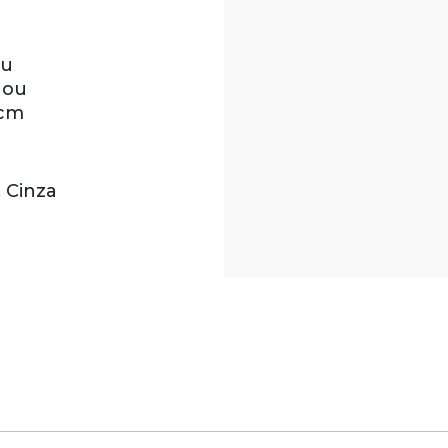
eu
 ou
 cm
, Cinza