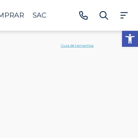
MPRAR
SAC
Ab
Guia de tamanhos