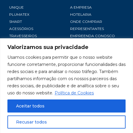
UNIQUE
A EMPRESA
PLUMATEX
HOTELARIA
SMART
ONDE COMPRAR
ACESSÓRIOS
REPRESENTANTES
TRAVESSEIROS
EMPREENDA CONOSCO
NOTÍCIAS
Valorizamos sua privacidade
SAC
Usamos cookies para permitir que o nosso website
CONTATO
funcione corretamente, proporcionar funcionalidades das
TRABALHE CONOSCO
redes sociais e para analisar o nosso tráfego. Também
POLÍTICA DE PRIVACIDADE
partilhamos informação com os nossos parceiros das
redes sociais, de publicidade e de analítica sobre o seu
uso do nosso website.
Política de Cookies
Termos e Condições de Uso
Aceitar todos
Copyright 2026. Todos os direitos reservados.
Recusar todos
Produzido por Agência Frog