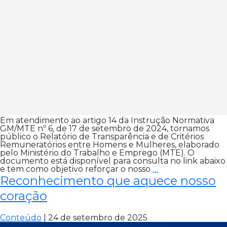
Em atendimento ao artigo 14 da Instrução Normativa
GM/MTE nº 6, de 17 de setembro de 2024, tornamos
público o Relatório de Transparência e de Critérios
Remuneratórios entre Homens e Mulheres, elaborado
pelo Ministério do Trabalho e Emprego (MTE). O
documento está disponível para consulta no link abaixo
Compromisso
e tem como objetivo reforçar o nosso
…
com
Reconhecimento que aquece nosso
a
igualdade
coração
em
todas
as
Conteúdo
|
24 de setembro de 2025
nossas