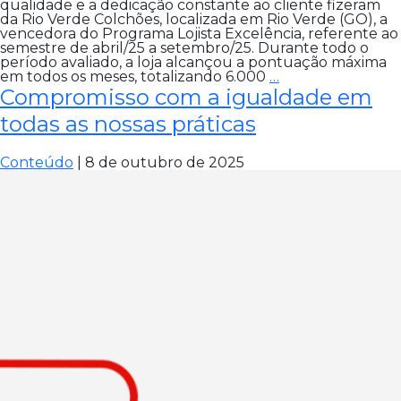
qualidade e a dedicação constante ao cliente fizeram
da Rio Verde Colchões, localizada em Rio Verde (GO), a
vencedora do Programa Lojista Excelência, referente ao
semestre de abril/25 a setembro/25. Durante todo o
período avaliado, a loja alcançou a pontuação máxima
Excelência
em todos os meses, totalizando 6.000
…
reconhecida!
Compromisso com a igualdade em
todas as nossas práticas
Conteúdo
|
8 de outubro de 2025