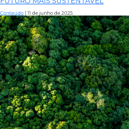
FUTURO MAIS SUSTENTÁVEL
so
o
po
Conteúdo
|
11 de junho de 2025