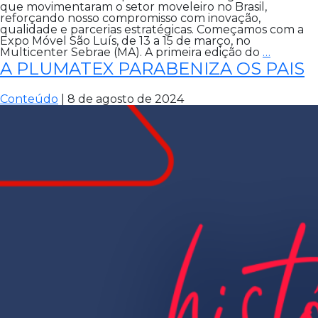
que movimentaram o setor moveleiro no Brasil,
reforçando nosso compromisso com inovação,
qualidade e parcerias estratégicas. Começamos com a
Expo Móvel São Luís, de 13 a 15 de março, no
MARÇO
Multicenter Sebrae (MA). A primeira edição do
…
DE
A PLUMATEX PARABENIZA OS PAIS
GRAND
ENCONT
PLUMA
Conteúdo
|
8 de agosto de 2024
ESTEVE
PRESE
NOS
PRINCIP
EVENT
DO
SETOR
MOVELE