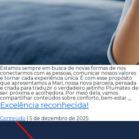
Estamos sempre em busca de novas formas de nos
conectarmos com as pessoas, comunicar nossos valores
e tornar cada experiência única. É com esse propósito
que apresentamos a Mari, nossa nova parceira, pensada
e criada para traduzir o verdadeiro jeitinho Plumatex de
ser: próxima e acolhedora. Por meio dela, vamos
Co
compartilhar conteúdos sobre conforto, bem-estar
…
a
Excelência reconhecida!
Mar
a
no
Conteúdo
|
5 de dezembro de 2025
par
da
Pl