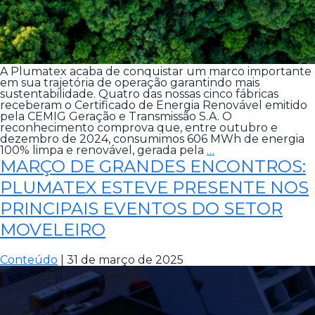
A Plumatex acaba de conquistar um marco importante
em sua trajetória de operação garantindo mais
sustentabilidade. Quatro das nossas cinco fábricas
receberam o Certificado de Energia Renovável emitido
pela CEMIG Geração e Transmissão S.A. O
reconhecimento comprova que, entre outubro e
dezembro de 2024, consumimos 606 MWh de energia
MAIS
100% limpa e renovável, gerada pela
…
UM
MARÇO DE GRANDES ENCONTROS:
PASSO
RUMO
PLUMATEX ESTEVE PRESENTE NOS
A
PRINCIPAIS EVENTOS DO SETOR
UM
FUTURO
MOVELEIRO
MAIS
SUSTENTÁVEL
Conteúdo
|
31 de março de 2025