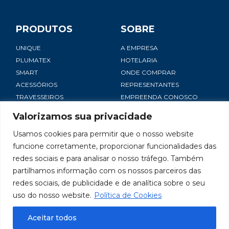
PRODUTOS
SOBRE
UNIQUE
A EMPRESA
PLUMATEX
HOTELARIA
SMART
ONDE COMPRAR
ACESSÓRIOS
REPRESENTANTES
TRAVESSEIROS
EMPREENDA CONOSCO
NOTÍCIAS
Valorizamos sua privacidade
SAC
Usamos cookies para permitir que o nosso website
CONTATO
funcione corretamente, proporcionar funcionalidades das
TRABALHE CONOSCO
redes sociais e para analisar o nosso tráfego. Também
POLÍTICA DE PRIVACIDADE
partilhamos informação com os nossos parceiros das
redes sociais, de publicidade e de analítica sobre o seu
uso do nosso website.
Política de Cookies
Termos e Condições de Uso
Aceitar todos
Copyright 2026. Todos os direitos reservados.