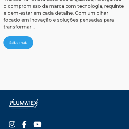
o compromisso da marca com tecnologia, requinte
c
e bem-estar em cada detalhe. Com um olhar
n
focado em inovação e soluções pensadas para
o
Nova
transformar
...
a
Era
c
Unique
Saiba mais