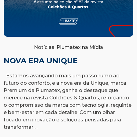
Notícias, Plumatex na Mídia
NOVA ERA UNIQUE
Estamos avançando mais um passo rumo ao
futuro do conforto, e a nova era da Unique, marca
E
Premium da Plumatex, ganha o destaque que
n
merece na revista Colchões & Quartos, reforçando
n
o compromisso da marca com tecnologia, requinte
c
e bem-estar em cada detalhe. Com um olhar
n
focado em inovação e soluções pensadas para
o
Nova
transformar
...
a
Era
c